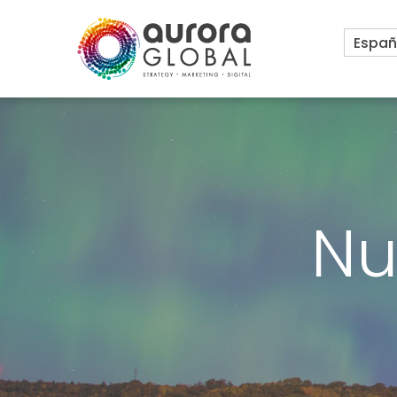
Españ
Nu