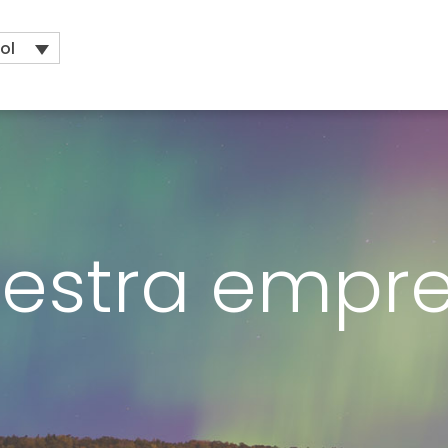
ol
estra empr