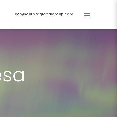
info@auroraglobalgroup.com
Toggle
navigation
esa