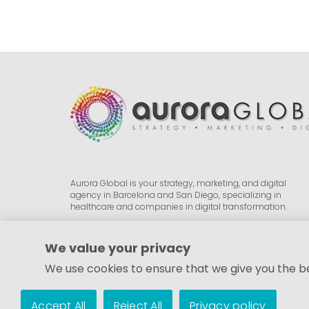
Aurora Global is your strategy, marketing, and digital
agency in Barcelona and San Diego, specializing in
healthcare and companies in digital transformation.
Our two divisions are Aurora, focused on growing
businesses, and Aurora Health, oriented to pharma, biotec
We value your privacy
and healthcare companies.
We use cookies to ensure that we give you the bes
Accept All
Reject All
Privacy policy