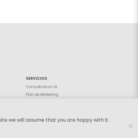
SERVICIOS
Consultoría en IA
Plan de Marketing
Estrategia Digital
Formación
AVISO LEGAL
ite we will assume that you are happy with it.
POLÍTICA DE PRIVACIDAD
POLÍTICA DE COOKIES